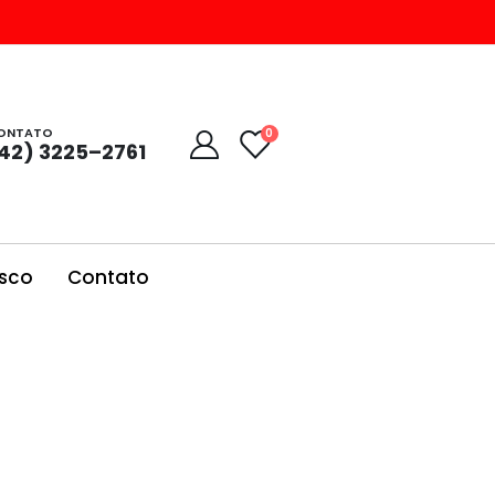
ONTATO
0
42) 3225–2761
sco
Contato