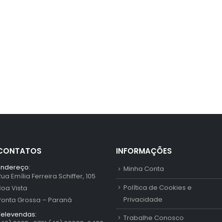
CONTATOS
INFORMAÇÕES
Endereço:
Minha Conta
Rua Emília Ferreira Schiffer, 105
Política de Cookies e
Boa Vista
Privacidade
Ponta Grossa – Paraná
Televendas:
Trabalhe Conosco