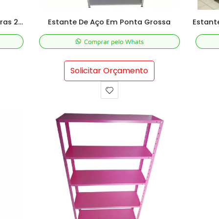
Estante de aço cinza 06 Prateleiras 20 kg por prateleira
Estante De Aço Em Ponta Grossa
Solicitar Orçamento