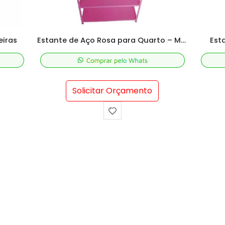
eiras
Estante de Aço Rosa para Quarto – M198X92X30 cm
Est
Solicitar Orçamento