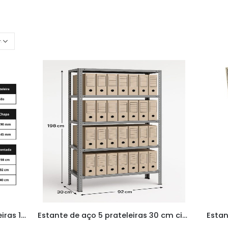
Estante de aço 40 cm 06 Prateleiras 198x92x40 cm 30 kg por prateleira
Estante de aço 5 prateleiras 30 cm cinza 198x92x30 cm
Estan