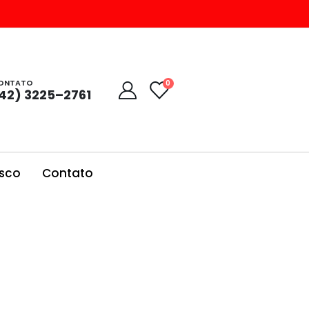
ONTATO
0
42) 3225–2761
sco
Contato