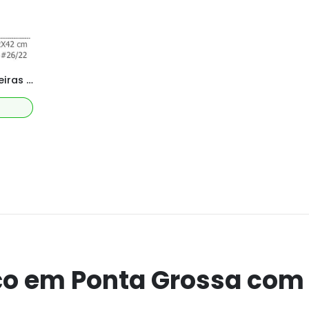
Estante Estilo Industrial 7 Prateleiras -M198x92x42 cm Com Reforço X
ço em Ponta Grossa com