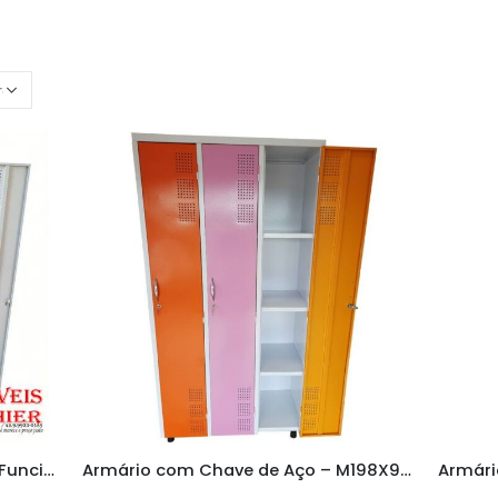
Armário 04 Portas Grande Para Funcionários
Armário com Chave de Aço – M198X90X42 CM Colorido