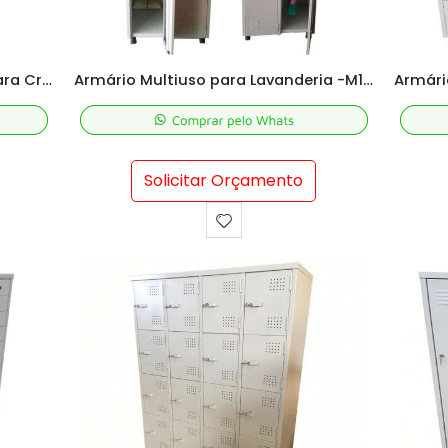
Armário Escolar com 2 Portas Para Criança
Armário Multiuso para Lavanderia -M191x62x42 cm
Solicitar Orçamento