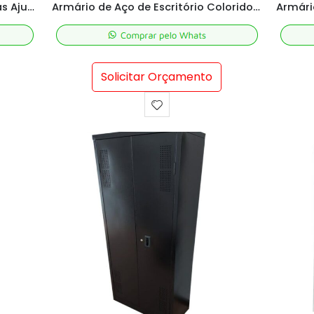
Armário de Aço com 4 Prateleiras Ajustáveis – Alta Durabilidade
Armário de Aço de Escritório Colorido – M198x90x40 cm
Solicitar Orçamento