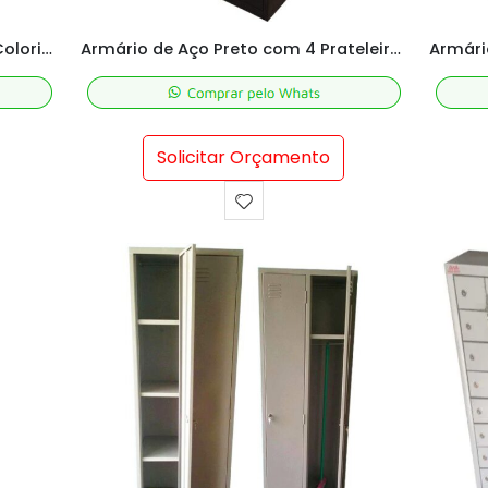
Armário de Aço para Escritório Colorido – M175x75x33 cm
Armário de Aço Preto com 4 Prateleira – M198x90x40 cm
Solicitar Orçamento