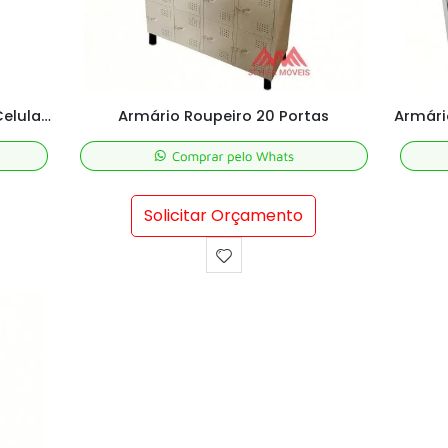
Armário Porta Objetos Guarda Celular Porta Chaves E Porta Carteira
Armário Roupeiro 20 Portas
Solicitar Orçamento