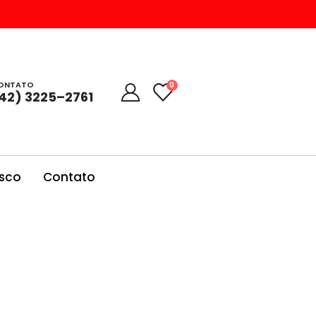
ONTATO
0
42) 3225–2761
sco
Contato