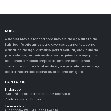
SOBRE
A
Schier Móveis
fabrica com
móveis de aço direto da
fabrica, fabricamos
para diversos segmentos, como
armários de aço
,
armário porta celular
,
claviculário
para chave,
roupeiros de aço
,
arquivos de aço
para
pequenas e médias empresas. ambém atendemos
comércios com
estantes de aço e prateleiras em aço
para almoxarifado oficina ou escritório em geral.
CONTATOS
Endereço:
Rua Emília Ferreira Schiffer, 105 Boa Vista
Ponta Grossa – Paraná
Televendas:
(42) 3225–2761 (42) 99933-6489