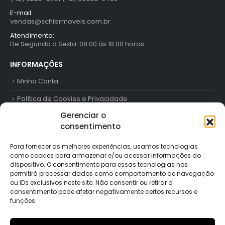
E-mail:
vendas@schiermoveis.com.br
Atendimento:
De Segunda à Sexta: 08:00 às 18:00 horas
INFORMAÇÕES
Minha Conta
Política de Cookies e Privacidade
Gerenciar o
Trabalhe Conosco
consentimento
Contato
Para fornecer as melhores experiências, usamos tecnologias
como cookies para armazenar e/ou acessar informações do
FORMAS DE PAGAMENTO
dispositivo. O consentimento para essas tecnologias nos
permitirá processar dados como comportamento de navegação
ou IDs exclusivos neste site. Não consentir ou retirar o
consentimento pode afetar negativamente certos recursos e
funções.
SIGA-NOS