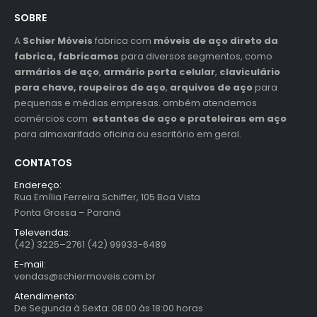
SOBRE
A
Schier Móveis
fabrica com
móveis de aço direto da
fabrica, fabricamos
para diversos segmentos, como
armários de aço
,
armário porta celular
,
claviculário
para chave,
roupeiros de aço
,
arquivos de aço
para
pequenas e médias empresas. ambém atendemos
comércios com
estantes de aço e prateleiras em aço
para almoxarifado oficina ou escritório em geral.
CONTATOS
Endereço:
Rua Emília Ferreira Schiffer, 105 Boa Vista
Ponta Grossa – Paraná
Televendas:
(42) 3225–2761 (42) 99933-6489
E-mail:
vendas@schiermoveis.com.br
Atendimento:
De Segunda à Sexta: 08:00 às 18:00 horas