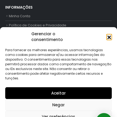
INFORMAÇÕES
Minha Conta
Política de Cookies e Privacidade
Gerenciar o
Trabalhe Conosco
consentimento
Contato
Para fornecer as melhores experiências, usamos tecnologias
como cookies para armazenar e/ou acessar informações do
FORMAS DE PAGAMENTO
dispositivo. O consentimento para essas tecnologias nos
permitirá processar dados como comportamento de navegação
ou IDs exclusivos neste site. Não consentir ou retirar o
consentimento pode afetar negativamente certos recursos e
funções.
SIGA-NOS
Aceitar
Negar
Ver preferências