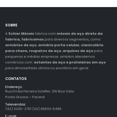
SOBRE
A
Schier Móveis
fabrica com
móveis de aço direto da
fabrica, fabricamos
para diversos segmentos, como
armários de aço
,
armário porta celular
,
claviculário
para chave,
roupeiros de aço
,
arquivos de aço
para
pequenas e médias empresas. ambém atendemos
comércios com
estantes de aço e prateleiras em aço
para almoxarifado oficina ou escritório em geral.
CONTATOS
Endereço:
Rua Emília Ferreira Schiffer, 105 Boa Vista
Ponta Grossa – Paraná
Televendas:
(42) 3225–2761 (42) 99933-6489
E-mail: