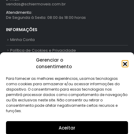
vendas@schiermoveis.com.br
Atendimento:
De Segunda à Sexta: 08:00 às 18:00 horas
INFORMAÇÕES
Minha Conta
Política de Cookies e Privacidade
Gerenciar o
Trabalhe Conosco
consentimento
Contato
Para fornecer as melhores experiências, usamos tecnologias
como cookies para armazenar e/ou acessar informações do
FORMAS DE PAGAMENTO
dispositivo. O consentimento para essas tecnologias nos
permitirá processar dados como comportamento de navegação
ou IDs exclusivos neste site. Não consentir ou retirar o
consentimento pode afetar negativamente certos recursos e
funções.
SIGA-NOS
Aceitar