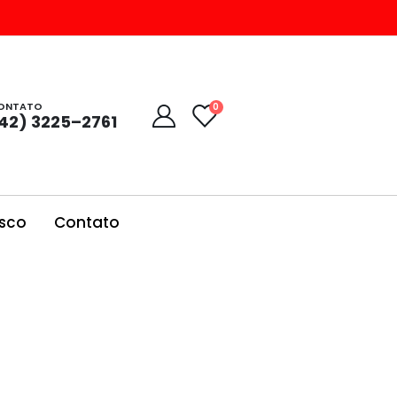
ONTATO
0
42) 3225–2761
sco
Contato