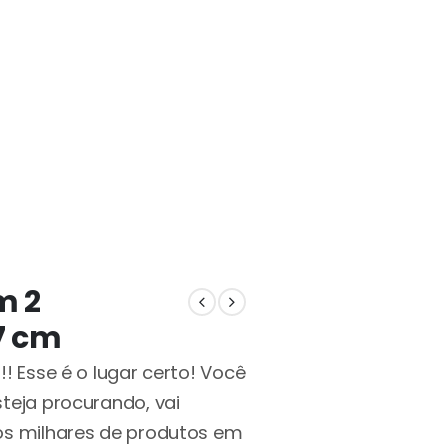
m 2
7 cm
! Esse é o lugar certo! Você
teja procurando, vai
os milhares de produtos em