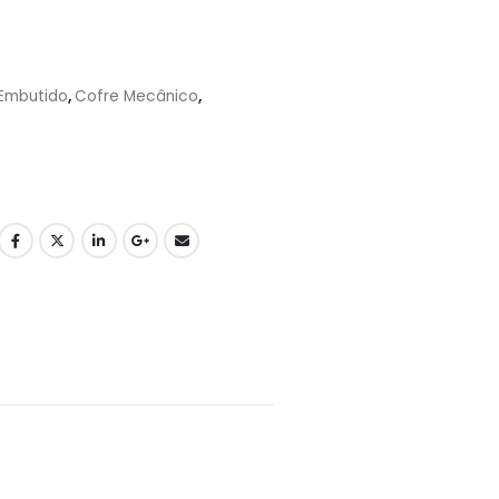
Embutido
,
Cofre Mecânico
,