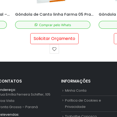
Gôndola de Canto linha Farma 05 Prateleiras
Gôndola Ponta Linha Farma 05 Prateleira
Solicitar Orçamento
CONTATOS
INFORMAÇÕES
Endereço:
Minha Conta
Rua Emília Ferreira Schiffer, 105
Política de Cookies e
Boa Vista
Privacidade
Ponta Grossa – Paraná
Televendas:
Trabalhe Conosco