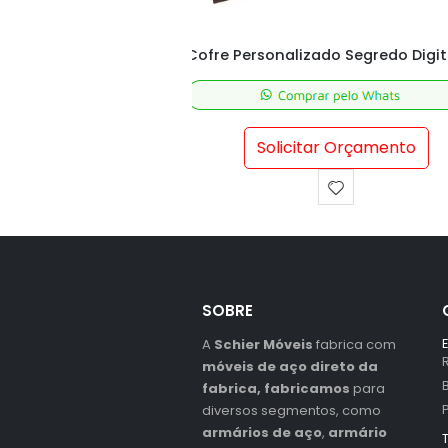
Cofre Personalizado Segredo Digital – M80x70x50 cm
itar Orçamento
Solicitar Orçamento
SOBRE
A
Schier Móveis
fabrica com
móveis de aço direto da
fabrica, fabricamos
para
diversos segmentos, como
armários de aço
,
armário