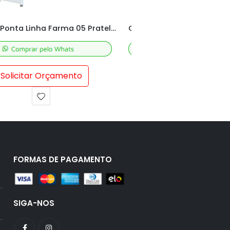
Cofre Boca de Lobo em Curitiba – M100x44x38 cm
Solicitar Orçamento
Solicitar Orç
FORMAS DE PAGAMENTO
SIGA-NOS