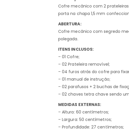
Cofre mecânico com 2 prateleiras
porta na chapa 1,5 mm confeccion
ABERTURA:
Cofre mecânico com segredo mecâ
polegada.
ITENS INCLUSOS:
– 01 Cofre;
– 02 Prateleira removível;
– 04 furos atrás do cofre para fix
– 01 manual de instrução;
– 02 parafusos + 2 buchas de fixa
– 02 chaves tetra chave sendo um
MEDIDAS EXTERNAS:
– Altura: 60 centímetros;
– Largura: 50 centímetros;
– Profundidade: 27 centímetros;