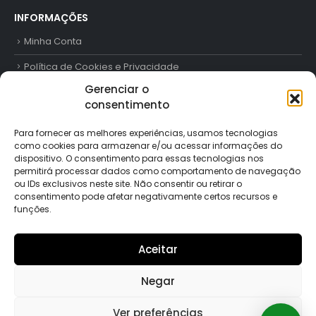
INFORMAÇÕES
Minha Conta
Política de Cookies e Privacidade
Gerenciar o
Trabalhe Conosco
consentimento
Contato
Para fornecer as melhores experiências, usamos tecnologias
como cookies para armazenar e/ou acessar informações do
FORMAS DE PAGAMENTO
dispositivo. O consentimento para essas tecnologias nos
permitirá processar dados como comportamento de navegação
ou IDs exclusivos neste site. Não consentir ou retirar o
consentimento pode afetar negativamente certos recursos e
funções.
SIGA-NOS
Aceitar
Negar
Ver preferências