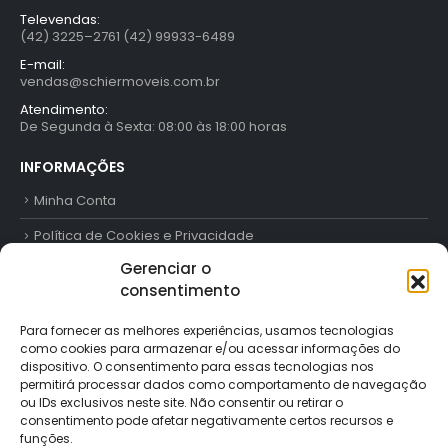
Televendas:
(42) 3225–2761 (42) 99933-6489
E-mail:
vendas@schiermoveis.com.br
Atendimento:
De Segunda à Sexta: 08:00 às 18:00 horas
INFORMAÇÕES
Minha Conta
Política de Cookies e Privacidade
Gerenciar o
Trabalhe Conosco
consentimento
Contato
Para fornecer as melhores experiências, usamos tecnologias
como cookies para armazenar e/ou acessar informações do
FORMAS DE PAGAMENTO
dispositivo. O consentimento para essas tecnologias nos
permitirá processar dados como comportamento de navegação
ou IDs exclusivos neste site. Não consentir ou retirar o
consentimento pode afetar negativamente certos recursos e
funções.
SIGA-NOS