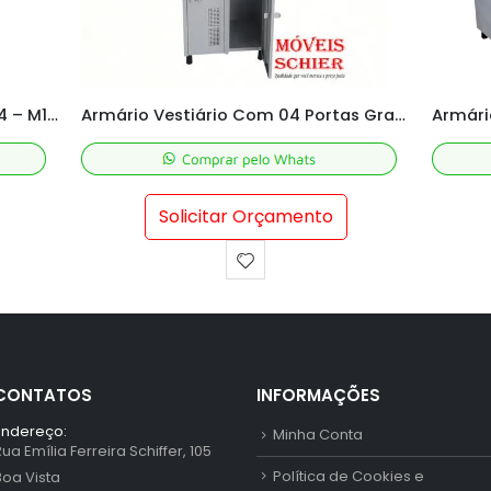
Armário Vestiário Com 04 Portas Grandes
Armário porta Celular 42 Portas em Aço Reforçado | Schier Móveis
Solicitar Orçamento
CONTATOS
INFORMAÇÕES
Endereço:
Minha Conta
Rua Emília Ferreira Schiffer, 105
Política de Cookies e
Boa Vista