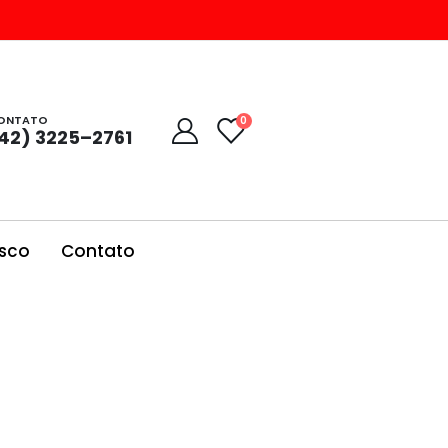
ONTATO
0
42) 3225–2761
sco
Contato