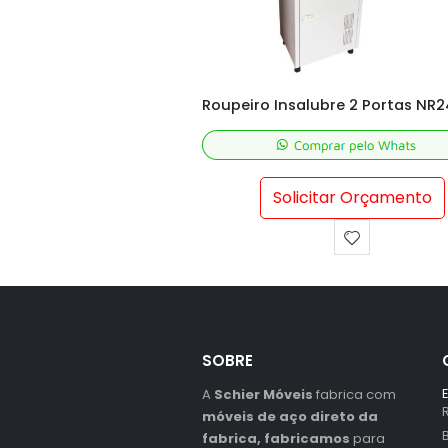
Roupeiro Insalubre 2 Portas NR24 – M190x52x42 cm
itar Orçamento
Solicitar Orçamento
SOBRE
A
Schier Móveis
fabrica com
móveis de aço direto da
fabrica, fabricamos
para