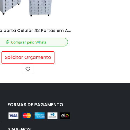
Armário para Celular 32 portas Numerado 100x83x28 cm com chave
Solicitar Orçamento
Solicitar Orç
FORMAS DE PAGAMENTO
SIGA-NOS