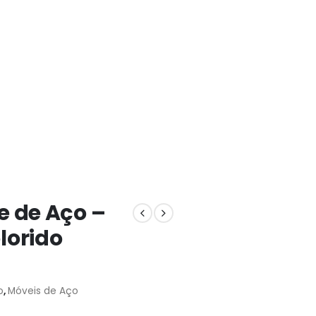
 de Aço –
lorido
o
,
Móveis de Aço