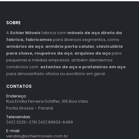
SOBRE
A
Schier Móveis
fabrica com
móveis de aço direto da
fabrica, fabricamos
para diversos segmentos, como
armários de aço
,
armário porta celular
,
claviculário
para chave,
roupeiros de aço
,
arquivos de aço
para
pequenas e médias empresas. ambém atendemos
comércios com
estantes de aço e prateleiras em aço
para almoxarifado oficina ou escritório em geral.
CONTATOS
Endereço:
Rua Emília Ferreira Schiffer, 105 Boa Vista
Ponta Grossa – Paraná
Televendas:
(42) 3225–2761 (42) 99933-6489
E-mail:
vendas@schiermoveis.com.br