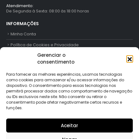
Atendimento:
De Segunda à Sexta: 08:00 às 18:00 horas
INFORMAÇÕES
Minha Conta
Política de Cookies e Privacidade
Gerenciar o
Trabalhe Conosco
consentimento
Contato
Para fornecer as melhores experiências, usamos tecnologias
como cookies para armazenar e/ou acessar informações do
FORMAS DE PAGAMENTO
dispositivo. O consentimento para essas tecnologias nos
permitirá processar dados como comportamento de navegação
ou IDs exclusivos neste site. Não consentir ou retirar o
consentimento pode afetar negativamente certos recursos e
funções.
SIGA-NOS
Aceitar